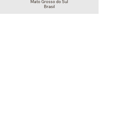
Mato Grosso do Sul
Brasil
+55 67 3247-7600
Política de Privacidade
Produtora de sementes de soja / TSI
Empresa